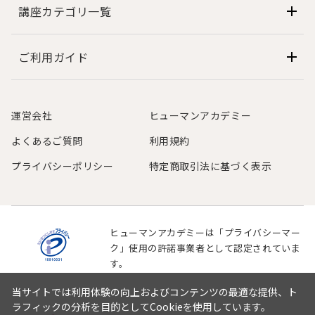
個人情報の開示等の要求に対する対応について
講座カテゴリ一覧
ご本人からの個人情報の利用目的の通知、開示、内容の訂
正、追加又は削除、利用の停止、消去および第三者への提供
の停止を求められた場合には、以下の弊社問合わせ窓口で受
ご利用ガイド
け付けております。ご本人であることを確認させて頂いた上
で、速やかに対応いたします。
個人情報の取扱いについてのお問い合わせ先
運営会社
ヒューマンアカデミー
ヒューマンアカデミー株式会社 プライバシーマーク事務局
よくあるご質問
利用規約
ヒューマンアカデミー総合受付ダイヤル
電話： 0120-01-0556（受付時間：平日10時～18時、土日祝
プライバシーポリシー
特定商取引法に基づく表示
休み）
※音声ガイダンスに沿って番号「（５）個人情報・その他」
を選択してください。
E-mail：
ha-privacy@athuman.com
ヒューマンアカデミーは「プライバシーマー
ク」使用の許諾事業者として認定されていま
す。
当サイトでは利用体験の向上およびコンテンツの最適な提供、ト
ラフィックの分析を目的としてCookieを使用しています。