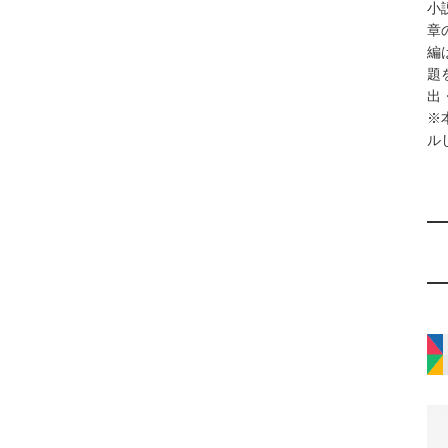
小
章
編
題
出
※本
ル