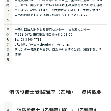
格
上、かつ、実技試験において60％以上の成績を修めた者を合格
ラ
とします。なお、試験の一部免除がある場合は、免除を受けた
イ
以外の問題で上記の成績を修めた方を合格とします。
ン
申
一般財団法人消防試験研究センター 中央試験センター
込
〒151-0072 東京都渋谷区幡ヶ谷1-13-20
み
Tel. 03-3460-7798
問
URL http://www.shoubo-shiken.or.jp/
合
同センター各道府県支部、自治体の消防担当課、消防本部、消
せ
防署
先
消防設備士受験講座（乙種） 資格概要
消防設備士（乙種第1類）・（乙種第4
資