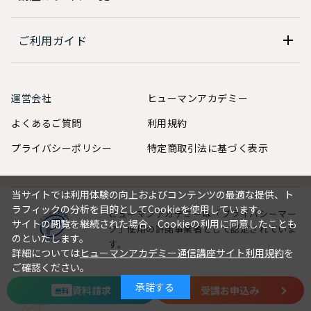
ご利用ガイド
運営会社
ヒューマンアカデミー
よくあるご質問
利用規約
プライバシーポリシー
特定商取引法に基づく表示
当サイトでは利用体験の向上およびコンテンツの最適な提供、ト
ラフィックの分析を目的としてCookieを使用しています。
ヒューマンアカデミーは「プライバシーマー
サイトの閲覧を継続された場合、Cookieの利用に同意したことも
ク」使用の許諾事業者として認定されていま
のといたします。
す。
詳細については
ヒューマンアカデミー通信講座サイト利用規約
を
ご確認ください。
承諾する
資料請求
受講お申込み
無料