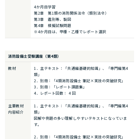
4か月目学習
第2章 第1類の消防関係法令（類別法令）
第3章 鑑別等、製図
第4章 模擬試験問題
※4か月目は、甲種・乙種でレポート選択
消防設備士受験講座（第4類）
教材
1．主テキスト：「共通編基礎的知識」、「専門編第4
類」
2．別冊：「4類消防設備士 筆記×実技の突破研究」
3．別冊：「レポート課題集」
4．レポート回数： 4 回
主要教材
1．主テキスト：「共通編基礎的知識」、「専門編第4
内容紹介
類」
図解や例題の多い理解しやすいテキストになっていま
す。
2．別冊：「4類消防設備士 筆記×実技の突破研究」