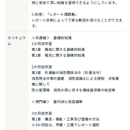
特に実技で深い知識を習得できるようにしています。
3.別冊：「レポート課題集」
レポート添削によって丁寧な解説を受けることができま
す。
カリキュラ
＜共通編＞ 基礎的知識
ム
1か月目学習
第1章 機械に関する基礎的知識
第2章 電気に関する基礎的知識
2か月目学習
第3章 共通編の消防関係法令（共通法令）
消防用法令等の基礎 消防設備士による規制 点検業
務に関して
防火管理等 消防の用に供する機械器具等の検定等
＜専門編＞ 屋内消火栓設備等
3か月目学習
第1章 構造・機能・工事及び整備の方法
※3か月目は、甲種・乙種でレポート選択