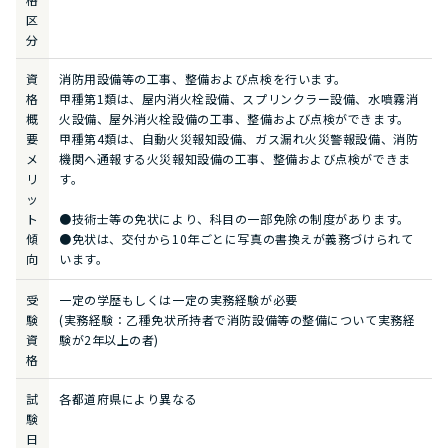
区
分
資
消防用設備等の工事、整備および点検を行います。
格
甲種第1類は、屋内消火栓設備、スプリンクラー設備、水噴霧消
概
火設備、屋外消火栓設備の工事、整備および点検ができます。
要
甲種第4類は、自動火災報知設備、ガス漏れ火災警報設備、消防
メ
機関へ通報する火災報知設備の工事、整備および点検ができま
リ
す。
ッ
ト
●技術士等の免状により、科目の一部免除の制度があります。
傾
●免状は、交付から10年ごとに写真の書換えが義務づけられて
向
います。
受
一定の学歴もしくは一定の実務経験が必要
験
(実務経験：乙種免状所持者で消防設備等の整備について実務経
資
験が2年以上の者)
格
試
各都道府県により異なる
験
日