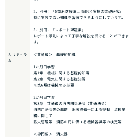
2．別冊：「6類消防設備士 筆記×実技の突破研究」
特に実技で深い知識を習得できるようにしています。
3．別冊：「レポート課題集」
レポート添削によって丁寧な解説を受けることができま
す。
カリキュラ
＜共通編＞ 基礎的知識
ム
1か月目学習
第1章 機械に関する基礎的知識
第2章 電気に関する基礎知識
※第6類は機械のみ必要
2か月目学習
第3章 共通編の消防関係法令（共通法令）
消防用法令等の基礎 消防設備士による規制 点検業
務に関して
防火管理等 消防の用に供する機械器具等の検定等
＜専門編＞ 消火器