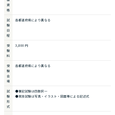
資
格
試
各都道府県により異なる
験
日
程
受
3,800 円
験
料
受
各都道府県により異なる
験
会
場
試
●筆記試験は四肢択一
験
●実技試験は写真・イラスト・図面等による記述式
形
式