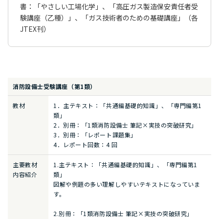
書：「やさしい工場化学」、「高圧ガス製造保安責任者受
験講座（乙種）」、「ガス技術者のための基礎講座」（各
JTEX刊）
消防設備士受験講座（第1類）
教材
1．主テキスト：「共通編基礎的知識」、「専門編第1
類」
2．別冊：「1類消防設備士 筆記×実技の突破研究」
3．別冊：「レポート課題集」
4．レポート回数：4 回
主要教材
1.主テキスト：「共通編基礎的知識」、「専門編第1
内容紹介
類」
図解や例題の多い理解しやすいテキストになっていま
す。
2.別冊：「1類消防設備士 筆記×実技の突破研究」