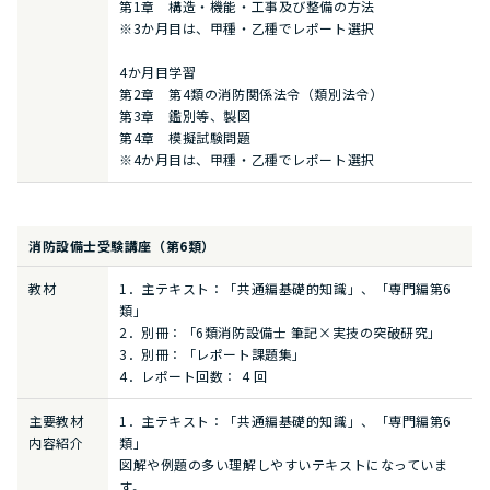
第1章 構造・機能・工事及び整備の方法
※3か月目は、甲種・乙種でレポート選択
4か月目学習
第2章 第4類の消防関係法令（類別法令）
第3章 鑑別等、製図
第4章 模擬試験問題
※4か月目は、甲種・乙種でレポート選択
消防設備士受験講座（第6類）
教材
1．主テキスト：「共通編基礎的知識」、「専門編第6
類」
2．別冊：「6類消防設備士 筆記×実技の突破研究」
3．別冊：「レポート課題集」
4．レポート回数： 4 回
主要教材
1．主テキスト：「共通編基礎的知識」、「専門編第6
内容紹介
類」
図解や例題の多い理解しやすいテキストになっていま
す。