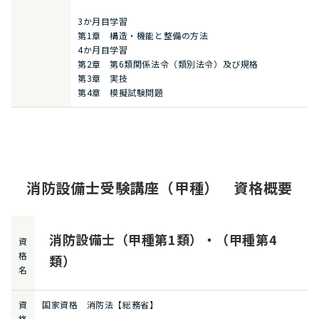
3か月目学習
第1章 構造・機能と整備の方法
4か月目学習
第2章 第6類関係法令（類別法令）及び規格
第3章 実技
第4章 模擬試験問題
消防設備士受験講座（甲種） 資格概要
消防設備士（甲種第1類）・（甲種第4
資
格
類）
名
資
国家資格 消防法【総務省】
格