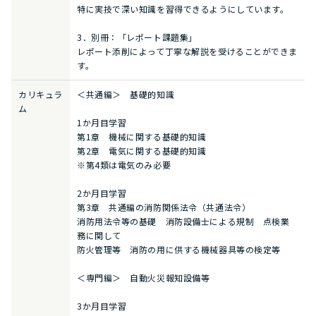
特に実技で深い知識を習得できるようにしています。
3．別冊：「レポート課題集」
レポート添削によって丁寧な解説を受けることができま
す。
カリキュラ
＜共通編＞ 基礎的知識
ム
1か月目学習
第1章 機械に関する基礎的知識
第2章 電気に関する基礎的知識
※第4類は電気のみ必要
2か月目学習
第3章 共通編の消防関係法令（共通法令）
消防用法令等の基礎 消防設備士による規制 点検業
務に関して
防火管理等 消防の用に供する機械器具等の検定等
＜専門編＞ 自動火災報知設備等
3か月目学習