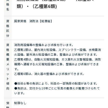
格
類）・（乙種第6類)
名
資
国家資格 消防法【総務省】
格
区
分
資
消防用設備等の整備および点検を行います。
格
乙種第1類は、屋内消火栓設備、スプリンクラー設備、水噴霧消
概
火設備、屋外消火栓設備の工事、整備および点検ができます。
要
乙種第4類は、自動火災報知設備、ガス漏れ火災警報設備、消防
メ
機関へ通報する火災報知設備の工事、整備および点検ができま
リ
す。
ッ
乙種第6類は、消火器の整備および点検ができます。
ト
傾
●技術士等の免状により、科目の一部免除の制度があります。
向
●免状は、交付から10年ごとに写真の書換えが義務づけられて
います。
受
制限なし
験