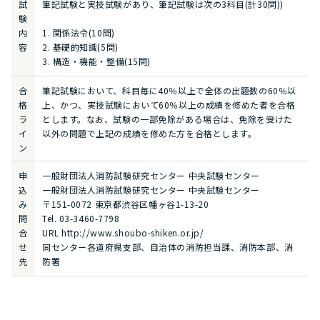
試
筆記試験と実技試験があり、筆記試験は次の3科目(計30問))
験
内
1. 関係法令(10問)
容
2. 基礎的知識(5問)
3. 構造・機能・整備(15問)
合
筆記試験において、科目毎に40％以上で全体の出題数の60％以
格
上、かつ、実技試験において60％以上の成績を修めた者を合格
ラ
とします。なお、試験の一部免除がある場合は、免除を受けた
イ
以外の問題で上記の成績を修めた方を合格とします。
ン
申
一般財団法人消防試験研究センター 中央試験センター
込
一般財団法人消防試験研究センター 中央試験センター
み
〒151-0072 東京都渋谷区幡ヶ谷1-13-20
問
Tel. 03-3460-7798
合
URL http://www.shoubo-shiken.or.jp/
せ
同センター各道府県支部、自治体の消防担当課、消防本部、消
先
防署