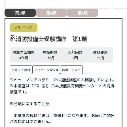
第1類
第4類
第4類
消防設備士受験講座 第1類
標準学習期間
在籍期間
添削回数
教材発送
4
か月
8
か月
4
回
一括
テキスト教材
マイページassist
課題・テスト
※ヒューマンアカデミーでは通信講座のみ開講しています。
※本講座はJTEX（訓）日本技能教育開発センターとの提携
講座です。
※発送に関するご注意
本講座の教材発送は、毎週1回になります。お届け希望日
時の指定はできません。