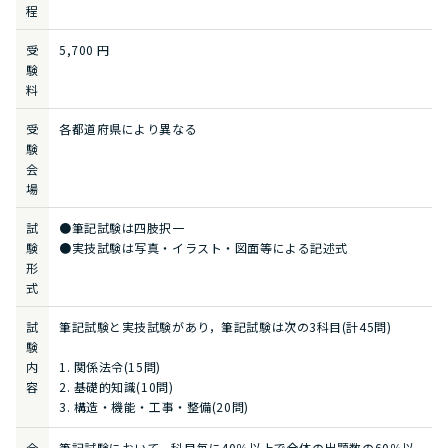
程
受
5,700 円
験
料
受
各都道府県により異なる
験
会
場
試
●筆記試験は四肢択一
験
●実技試験は写真・イラスト・図面等による記述式
形
式
試
筆記試験と実技試験があり，筆記試験は次の3科目(計45問)
験
内
1. 関係法令(15問)
容
2. 基礎的知識(10問)
3. 構造・機能・工事・整備(20問)
合
筆記試験において、科目毎に40％以上で全体の出題数の60％以