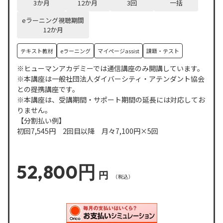
3
か月
12
か月
3
回
一括
eラーニング視聴期間
12
か月
テキスト教材
eラーニング
マイページassist
課題・テスト
※ヒューマンアカデミーでは通信講座のみ開講しています。
※本講座は一般社団法人ダイバーシティ・アテンダント協会
との提携講座です。
※本講座は、受講期間・サポート期間の延長には対応してお
りません。
【分割払い例】
初回7,545円 2回目以降 月々7,100円×5回
52,800円
円