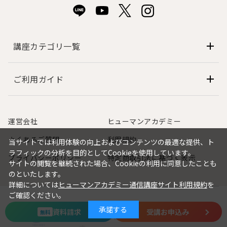
講座カテゴリ一覧
ご利用ガイド
運営会社
ヒューマンアカデミー
よくあるご質問
利用規約
当サイトでは利用体験の向上およびコンテンツの最適な提供、ト
ラフィックの分析を目的としてCookieを使用しています。
プライバシーポリシー
特定商取引法に基づく表示
サイトの閲覧を継続された場合、Cookieの利用に同意したことも
のといたします。
詳細については
ヒューマンアカデミー通信講座サイト利用規約
を
ご確認ください。
ヒューマンアカデミーは「プライバシーマー
承諾する
資料請求
受講お申込み
無料
ク」使用の許諾事業者として認定されていま