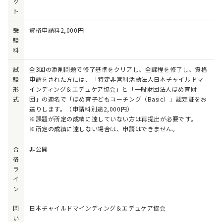
ッ
ト
受
資格申請料2,000円
験
料
試
全3回の添削問題で修了基準をクリアし、全課程を修了し、資格
験
申請をされた方には、「特定非営利活動法人日本チャイルドマ
形
インディング＆エデュケア協会」と「一般財団法人ほめ育財
式
団」の連名で「ほめ育子どもコーチング（Basic）」認定証をお
送りします。（申請料別途2,000円）
※課題が所定の成績に達していない方は再提出が必要です。
※所定の成績に達しない場合は、申請はできません。
合
非公開
格
ラ
イ
ン
問
日本チャイルドマインディング＆エデュケア協会
い