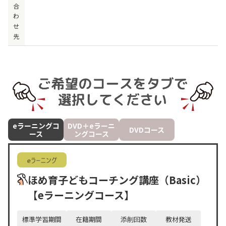
合
わ
せ
先
eラーニングコ
DVD＋eラーニ
DVDコース
ース
ングコース
ほめ育子どもコーチング講座（Basic）
【eラーニングコース】
標準学習期間
在籍期間
添削回数
教材発送