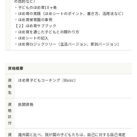
の目的など）
・子どものほめ育10ヶ条
・ほめ育の実践（ほめシートのポイント、書き方、活用法など）
・ほめ育保育園の事例
【２】ほめ育サブブック
・ほめ育を通じた子どもとの関わり方
・ほめシートの記入
・ほめ育ロジックツリー（生活バージョン、家訓バージョン）
資格概要
資
ほめ育子どもコーチング（Basic）
格
名
資
民間資格
格
区
分
資
諸外国と比べ、我が国の子どもたちは、自己に対する自己肯定