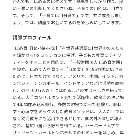
かんでも、ほめるのはダメです！基準をしっかり作り、良
い・悪いの判断してくださいね。子育ての目的は、自立で
す。そして、「子育ては自分育て」です。共に成長しまし
ょう。では、講座でお会いするのを楽しみにしています。
講師プロフィール
“ほめ育【Ho-Me-I-Ku】”を世界共通語に! 世界中の人たち
を輝かせる! をミッションに掲げ、子どもの教育にチャリ
ティーをすることを目的に、「一般財団法人 ほめ育財団」
を設立。ほめて人を育てる「ほめ育」を196カ国に広げる
ために、日本だけではなく、アメリカ、中国、インド、カ
ンボジア、シンガポール、インドネシアなどに活動を展開
し、のべ100万人以上にほめることのすばらしさを伝えて
いる。大手コンサルタント会社で活躍後、飲食店の洗い場
で4年間住み込み修行。多数の現場で培った経験と、脳科
学・心理学をミックスした教育メソッドは、大人だけでは
なく幼児教育にも活用できるとして、国内外200社に導入
され、幅広い層から好評を得ている。ハーバード大学や
ザ・リッツ・カールトンホテルでのセミナーをはじめ、年