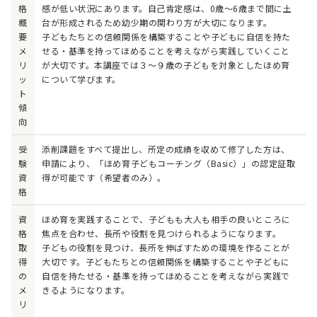
格
感が低い状況にあります。自己肯定感は、0歳～6歳まで間に土
概
台が形成されるため幼少期の関わり方が大切になります。
要
子どもたちとの信頼関係を構築することや子どもに自信を持た
メ
せる・基準を持ってほめることを考えながら実践していくこと
リ
が大切です。本講座では３～９歳の子どもを対象としたほめ育
ッ
について学びます。
ト
傾
向
受
添削課題をすべて提出し、所定の成績を収めて修了した方は、
験
申請により、「ほめ育子どもコーチング（Basic）」の認定証取
資
得が可能です（希望者のみ）。
格
資
ほめ育を実践することで、子どもも大人も相手の良いところに
格
焦点を合わせ、長所や役割を見つけられるようになります。
取
子どもの役割を見つけ、長所を伸ばすための環境を作ることが
得
大切です。子どもたちとの信頼関係を構築することや子どもに
の
自信を持たせる・基準を持ってほめることを考えながら実践で
メ
きるようになります。
リ