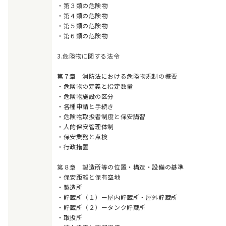
・第３類の危険物
・第４類の危険物
・第５類の危険物
・第６類の危険物
3.危険物に関する法令
第７章 消防法における危険物規制の概要
・危険物の定義と指定数量
・危険物施設の区分
・各種申請と手続き
・危険物取扱者制度と保安講習
・人的保安管理体制
・保安業務と点検
・行政措置
第８章 製造所等の位置・構造・設備の基準
・保安距離と保有空地
・製造所
・貯蔵所（１）ー屋内貯蔵所・屋外貯蔵所
・貯蔵所（２）ータンク貯蔵所
・取扱所