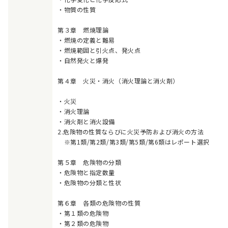
・物質の性質
第３章 燃焼理論
・燃焼の定義と難易
・燃焼範囲と引火点、発火点
・自然発火と爆発
第４章 火災・消火（消火理論と消火剤）
・火災
・消火理論
・消火剤と消火設備
2.危険物の性質ならびに火災予防および消火の方法
※第1類/第2類/第3類/第5類/第6類はレポート選択
第５章 危険物の分類
・危険物と指定数量
・危険物の分類と性状
第６章 各類の危険物の性質
・第１類の危険物
・第２類の危険物