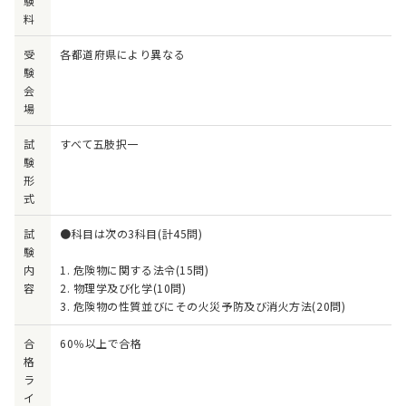
験
料
受
各都道府県により異なる
験
会
場
試
すべて五肢択一
験
形
式
試
●科目は次の3科目(計45問)
験
内
1. 危険物に関する法令(15問)
容
2. 物理学及び化学(10問)
3. 危険物の性質並びにその火災予防及び消火方法(20問)
合
60％以上で合格
格
ラ
イ