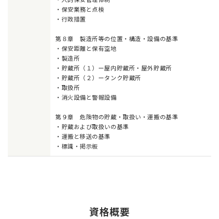
・保安業務と点検
・行政措置
第８章 製造所等の位置・構造・設備の基準
・保安距離と保有空地
・製造所
・貯蔵所（１）ー屋内貯蔵所・屋外貯蔵所
・貯蔵所（２）ータンク貯蔵所
・取扱所
・消火設備と警報設備
第９章 危険物の貯蔵・取扱い・運搬の基準
・貯蔵および取扱いの基準
・運搬と移送の基準
・標識・掲示板
資格概要