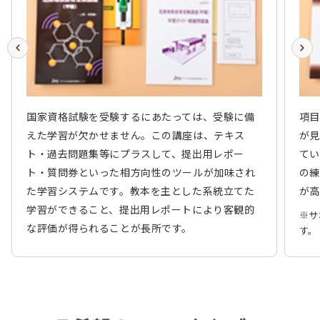
国家資格試験を受験するにあたっては、受験に備
項目
えた学習が欠かせません。この講座は、テキス
が見
ト・過去問題集等にプラスして、提出用レポー
てい
ト・質問券といった相方向性のツールが加味され
の練
た学習システムです。教本を主とした系統立てた
が高
学習ができること、提出用レポートにより客観的
※サ
な評価が得られることが長所です。
す。