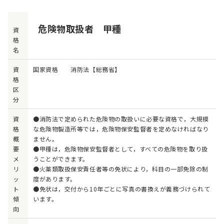
危険物取扱者 甲種
資
格
名
資
国家資格 消防法【総務省】
格
区
分
資
●消防法で定められた危険物の取扱いに必要な資格で，大規模
格
な危険物製造所等では，危険物保安監督者を定めなければなり
概
ません。
要
●甲種は，危険物保安監督者として，すべての危険物を取り扱
メ
うことができます。
リ
●火薬類取扱保安責任者等の免状により，科目の一部免除の制
ッ
度があります。
ト
●免状は，交付から10年ごとに写真の書換えが義務づけられて
傾
います。
向