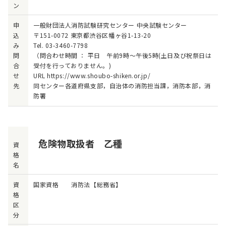
ン
申
一般財団法人消防試験研究センター 中央試験センター
込
〒151-0072 東京都渋谷区幡ヶ谷1-13-20
み
Tel. 03-3460-7798
問
（問合わせ時間 ： 平日 午前9時～午後5時(土日及び祝祭日は
合
受付を行っておりません。)
せ
URL https://www.shoubo-shiken.or.jp/
先
同センター各道府県支部，自治体の消防担当課，消防本部，消
防署
危険物取扱者 乙種
資
格
名
資
国家資格 消防法【総務省】
格
区
分