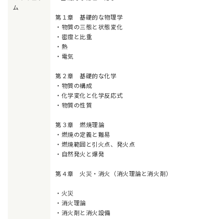
ム
第１章 基礎的な物理学
・物質の三態と状態変化
・密度と比重
・熱
・電気
第２章 基礎的な化学
・物質の構成
・化学変化と化学反応式
・物質の性質
第３章 燃焼理論
・燃焼の定義と難易
・燃焼範囲と引火点、発火点
・自然発火と爆発
第４章 火災・消火（消火理論と消火剤）
・火災
・消火理論
・消火剤と消火設備