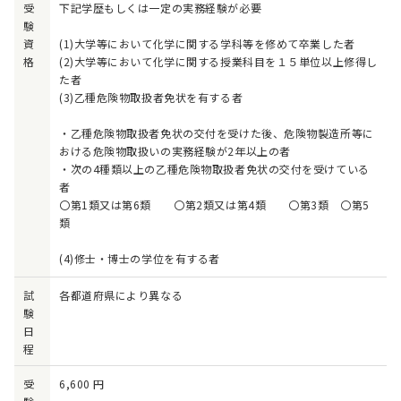
受
下記学歴もしくは一定の実務経験が必要
験
資
(1)大学等において化学に関する学科等を修めて卒業した者
格
(2)大学等において化学に関する授業科目を１５単位以上修得し
た者
(3)乙種危険物取扱者免状を有する者
・乙種危険物取扱者免状の交付を受けた後、危険物製造所等に
おける危険物取扱いの実務経験が2年以上の者
・次の4種類以上の乙種危険物取扱者免状の交付を受けている
者
〇第1類又は第6類 〇第2類又は第4類 〇第3類 〇第5
類
(4)修士・博士の学位を有する者
試
各都道府県により異なる
験
日
程
受
6,600 円