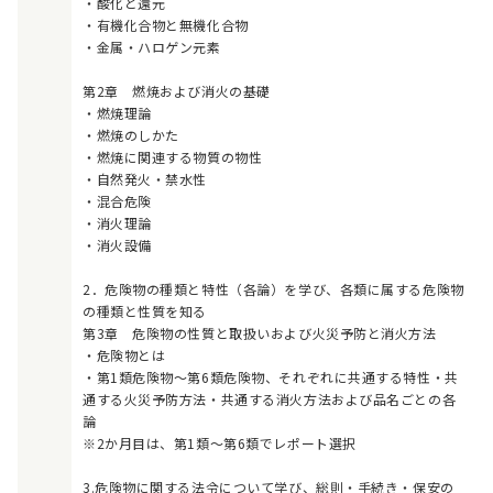
・酸化と還元
・有機化合物と無機化合物
・金属・ハロゲン元素
第2章 燃焼および消火の基礎
・燃焼理論
・燃焼のしかた
・燃焼に関連する物質の物性
・自然発火・禁水性
・混合危険
・消火理論
・消火設備
2．危険物の種類と特性（各論）を学び、各類に属する危険物
の種類と性質を知る
第3章 危険物の性質と取扱いおよび火災予防と消火方法
・危険物とは
・第1類危険物～第6類危険物、それぞれに共通する特性・共
通する火災予防方法・共通する消火方法および品名ごとの各
論
※2か月目は、第1類～第6類でレポート選択
3.危険物に関する法令について学び、総則・手続き・保安の