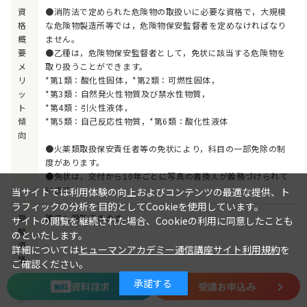
資
●消防法で定められた危険物の取扱いに必要な資格で，大規模
格
な危険物製造所等では，危険物保安監督者を定めなければなり
概
ません。
要
●乙種は，危険物保安監督者として，免状に該当する危険物を
メ
取り扱うことができます。
リ
*第1類：酸化性固体，*第2類：可燃性固体，
ッ
*第3類：自然発火性物質及び禁水性物質，
ト
*第4類：引火性液体，
傾
*第5類：自己反応性物質，*第6類：酸化性液体
向
●火薬類取扱保安責任者等の免状により，科目の一部免除の制
度があります。
●免状は，交付から10年ごとに写真の書換えが義務づけられて
います。
当サイトでは利用体験の向上およびコンテンツの最適な提供、ト
ラフィックの分析を目的としてCookieを使用しています。
受
誰でも受験できます。
サイトの閲覧を継続された場合、Cookieの利用に同意したことも
験
のといたします。
資
詳細については
ヒューマンアカデミー通信講座サイト利用規約
を
格
ご確認ください。
承諾する
資料請求
受講お申込み
試
各都道府県により異なる
無料
験