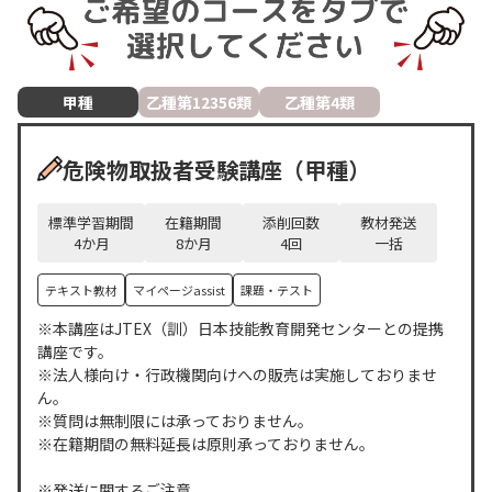
甲種
乙種第12356類
乙種第4類
危険物取扱者受験講座（甲種）
標準学習期間
在籍期間
添削回数
教材発送
4
か月
8
か月
4
回
一括
テキスト教材
マイページassist
課題・テスト
※本講座はJTEX（訓）日本技能教育開発センターとの提携
講座です。
※法人様向け・行政機関向けへの販売は実施しておりませ
ん。
※質問は無制限には承っておりません。
※在籍期間の無料延長は原則承っておりません。
※発送に関するご注意