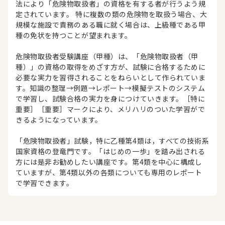
法により「危険物取扱者」の資格を有する者が行うよう規
定されています。 特に複数の類の危険物を取扱う場合、大
規模な施設で責務のある職に就く場合は、上級種である甲
種の免状を持つことが望まれます。
危険物取扱者受験講座（甲種）は、「危険物取扱者（甲
種）」の資格の取得をめざす方が、試験に合格するために
必要な実力を習得されることをねらいとして作られていま
す。知識の整理→例題→レポート→模擬テストのシステム
で学習し、試験合格の実力を身につけていきます。［特に
重要］［重要］マークにより、メリハリのついた学習がで
きるようになっています。
「危険物取扱者」試験，特に乙種第4類は，すべての技術系
国家資格の登竜門です。「はじめの一歩」を踏み出される
方には是非お勧めしたい講座です。第4類を中心に構成し
ていますが、第4類以外の各類についても専用のレポート
で学習できます。