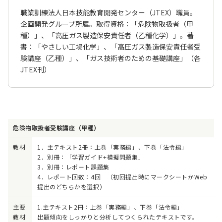
職業訓練法人日本技能教育開発センター（JTEX）職員。
企画開発グループ所属。取得資格：「危険物取扱者（甲
種）」、「高圧ガス製造保安責任者（乙種化学）」。著
書：「やさしい工場化学」、「高圧ガス製造保安責任者受
験講座（乙種）」、「ガス技術者のための基礎講座」（各
JTEX刊）
危険物取扱者受験講座（甲種）
教材
1．主テキスト2冊：上巻「実務編」、下巻「法令編」
2．別冊：「学習ガイド+模擬問題集」
3．別冊：レポート課題集
4．レポート回数：4回 （初回提出時にマークシートかWeb
提出のどちらかを選択）
主要
1.主テキスト2冊：上巻「実務編」、下巻「法令編」
教材
出題傾向をしっかりと分析してつくられたテキストです。