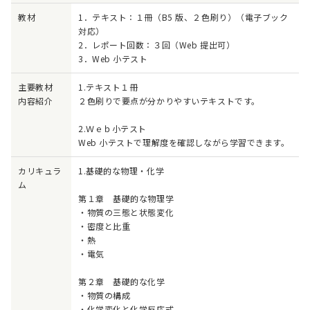
教材
1．テキスト：１冊（B5 版、２色刷り）（電子ブック
対応）
2．レポート回数：３回（Web 提出可）
3．Web 小テスト
主要教材
1.テキスト１冊
内容紹介
２色刷りで要点が分かりやすいテキストです。
2.Ｗｅｂ小テスト
Web 小テストで理解度を確認しながら学習できます。
カリキュラ
1.基礎的な物理・化学
ム
第１章 基礎的な物理学
・物質の三態と状態変化
・密度と比重
・熱
・電気
第２章 基礎的な化学
・物質の構成
・化学変化と化学反応式