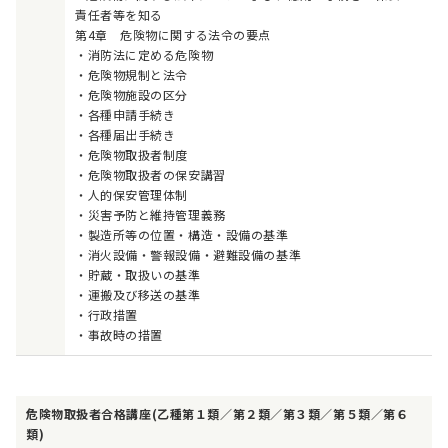
責任者等を知る
第4章 危険物に関する法令の要点
・消防法に定める危険物
・危険物規制と法令
・危険物施設の区分
・各種申請手続き
・各種届出手続き
・危険物取扱者制度
・危険物取扱者の保安講習
・人的保安管理体制
・災害予防と維持管理義務
・製造所等の位置・構造・設備の基準
・消火設備・警報設備・避難設備の基準
・貯蔵・取扱いの基準
・運搬及び移送の基準
・行政措置
・事故時の措置
危険物取扱者合格講座(乙種第１類／第２類／第３類／第５類／第６
類)