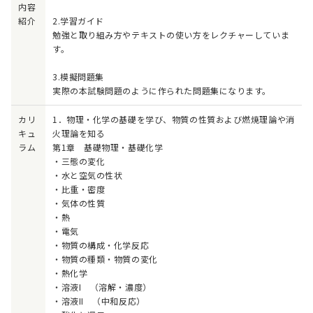
内容
紹介
2.学習ガイド
勉強と取り組み方やテキストの使い方をレクチャーしていま
す。
3.模擬問題集
実際の本試験問題のように作られた問題集になります。
カリ
1．物理・化学の基礎を学び、物質の性質および燃焼理論や消
キュ
火理論を知る
ラム
第1章 基礎物理・基礎化学
・三態の変化
・水と空気の性状
・比重・密度
・気体の性質
・熱
・電気
・物質の構成・化学反応
・物質の種類・物質の変化
・熱化学
・溶液I （溶解・濃度）
・溶液II （中和反応）