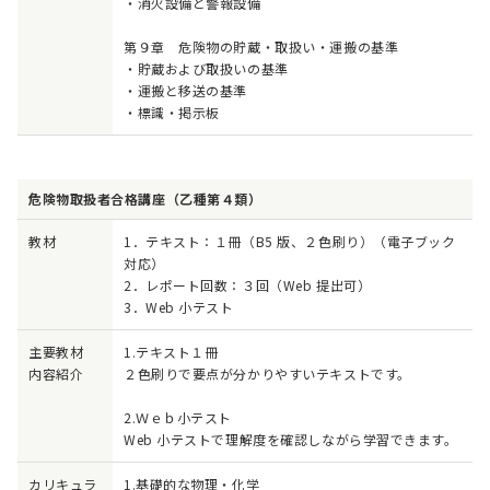
・消火設備と警報設備
第９章 危険物の貯蔵・取扱い・運搬の基準
・貯蔵および取扱いの基準
・運搬と移送の基準
・標識・掲示板
危険物取扱者合格講座（乙種第４類）
教材
1．テキスト：１冊（B5 版、２色刷り）（電子ブック
対応）
2．レポート回数：３回（Web 提出可）
3．Web 小テスト
主要教材
1.テキスト１冊
内容紹介
２色刷りで要点が分かりやすいテキストです。
2.Ｗｅｂ小テスト
Web 小テストで理解度を確認しながら学習できます。
カリキュラ
1.基礎的な物理・化学