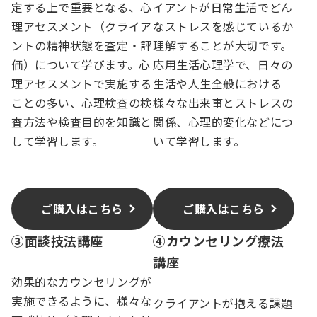
定する上で重要となる、心
イアントが日常生活でどん
理アセスメント（クライア
なストレスを感じているか
ントの精神状態を査定・評
理解することが大切です。
価）について学びます。心
応用生活心理学で、日々の
理アセスメントで実施する
生活や人生全般における
ことの多い、心理検査の検
様々な出来事とストレスの
査方法や検査目的を知識と
関係、心理的変化などにつ
して学習します。
いて学習します。
ご購入はこちら
ご購入はこちら
③面談技法講座
④カウンセリング療法
講座
効果的なカウンセリングが
実施できるように、様々な
クライアントが抱える課題