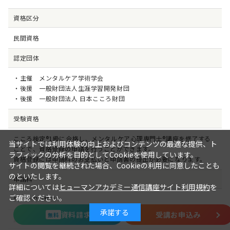
資格区分
民間資格
認定団体
・主催 メンタルケア学術学会
・後援 一般財団法人生涯学習開発財団
・後援 一般財団法人 日本こころ財団
受験資格
こころ検定®1級に合格し、メンタルケア心理専門士®講座を修了する
当サイトでは利用体験の向上およびコンテンツの最適な提供、ト
ことで、資格登録の申請を行うことができます。
ラフィックの分析を目的としてCookieを使用しています。
資格登録には申請料のお支払いと申請書の提出が必要になります。
サイトの閲覧を継続された場合、Cookieの利用に同意したことも
のといたします。
申請料
詳細については
ヒューマンアカデミー通信講座サイト利用規約
を
ご確認ください。
5,600円（税込）
承諾する
資料請求
受講お申込み
無料
試験概要