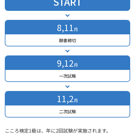
START
8,11
月
願書締切
9,12
月
一次試験
11,2
月
二次試験
こころ検定1級は、年に2回試験が実施されます。