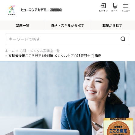
ログイン
カート
メニュー
講座一覧
資格・スキルから探す
職業から探す
ホーム
>
心理・メンタル系講座一覧
>
文科省後援こころ検定1級対策 メンタルケア心理専門士(R)講座