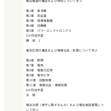
電気機器の構造および特性について学ぶ
第1章 直流機
第2章 変圧器
第3章 誘導電動機
第4章 同期機
第5章 パワーエレクトロニクス
5か月目学習
機 械 2
電気応用の構造および情報伝送・処理について学ぶ
第6章 照明
第7章 電熱
第8章 電動力応用
第9章 電気化学
第10章 自動制御
第11章 情報伝送・情報処理
6か月目学習
法 規
電気法規（保守に関するもの）および電気施設管理につ
いて学ぶ