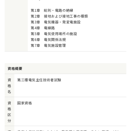
第1章 総則・電路の絶縁
第2章 接地および接地工事の種類
第3章 電気機器・発変電施設
第4章 電線路
第5章 電気使用場所の施設
第6章 電気関係法規
第7章 電気施設管理
資格概要
資
第三種電気主任技術者試験
格
名
資
国家資格
格
区
分