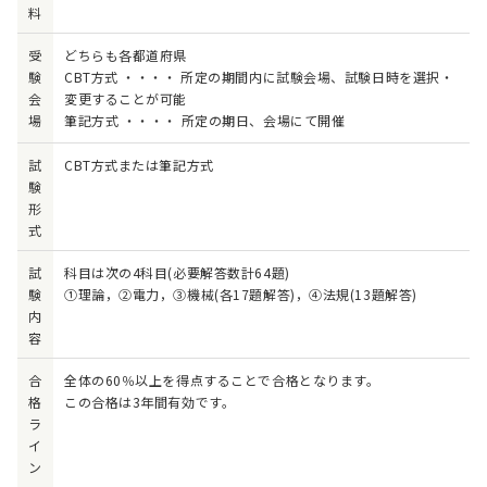
料
受
どちらも各都道府県
験
CBT方式 ・・・・ 所定の期間内に試験会場、試験日時を選択・
会
変更することが可能
場
筆記方式 ・・・・ 所定の期日、会場にて開催
試
CBT方式または筆記方式
験
形
式
試
科目は次の4科目(必要解答数計64題)
験
①理論，②電力，③機械(各17題解答)，④法規(13題解答)
内
容
合
全体の60％以上を得点することで合格となります。
格
この合格は3年間有効です。
ラ
イ
ン