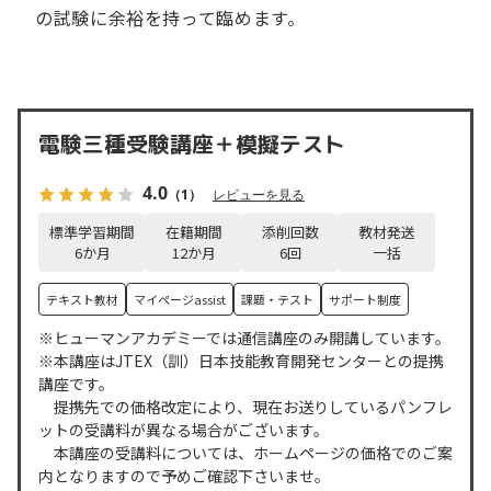
の試験に余裕を持って臨めます。
電験三種受験講座＋模擬テスト
4.0
（1）
レビューを見る
標準学習期間
在籍期間
添削回数
教材発送
6
か月
12
か月
6
回
一括
テキスト教材
マイページassist
課題・テスト
サポート制度
※ヒューマンアカデミーでは通信講座のみ開講しています。
※本講座はJTEX（訓）日本技能教育開発センターとの提携
講座です。
提携先での価格改定により、現在お送りしているパンフレ
ットの受講料が異なる場合がございます。
本講座の受講料については、ホームページの価格でのご案
内となりますので予めご確認下さいませ。