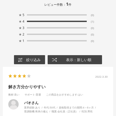
1
レビュー件数：
件
★
5
(0)
★
4
(1)
★
3
(0)
★
2
(0)
★
1
(0)
絞り込み
表示：新しい順
2022.3.30
解き方分かりやすい
教材
:良い
サポート
:普通
この商品をおすすめします
:はい
バオさん
業界経験:
あり
年代:
50代
資格取得までの期間:
4～6ヶ月
受講動機:
将来の備え
職業:
会社員（正社員）
性別:
男性