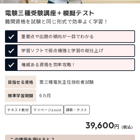
電験三種受験講座＋模擬テスト
難関資格を試験と同じ形式で効率よく学習！
重要点や出題の傾向が一目でわかる
学習ソフトで弱点補強と学習の総仕上げ
権威ある資格を効率攻略！
第三種電気主任技術者試験
目指せる資格
6カ月
標準学習期間
テキスト教材
マイページassist
課題・テスト
39,600
円
（税込）
この講座を受けると？