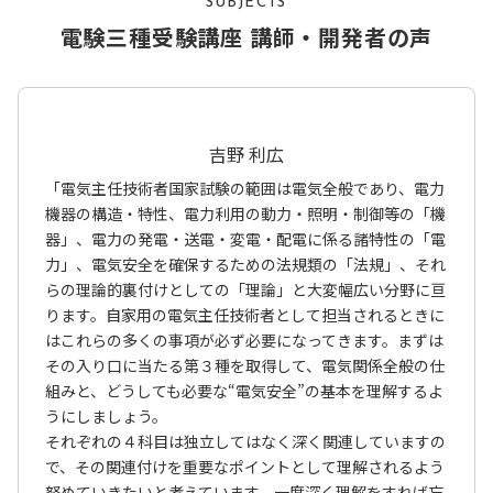
SUBJECTS
電験三種受験講座 講師・開発者の声
吉野 利広
「電気主任技術者国家試験の範囲は電気全般であり、電力
機器の構造・特性、電力利用の動力・照明・制御等の「機
器」、電力の発電・送電・変電・配電に係る諸特性の「電
力」、電気安全を確保するための法規類の「法規」、それ
らの理論的裏付けとしての「理論」と大変幅広い分野に亘
ります。自家用の電気主任技術者として担当されるときに
はこれらの多くの事項が必ず必要になってきます。まずは
その入り口に当たる第３種を取得して、電気関係全般の仕
組みと、どうしても必要な“電気安全”の基本を理解するよ
うにしましょう。
それぞれの４科目は独立してはなく深く関連していますの
で、その関連付けを重要なポイントとして理解されるよう
努めていきたいと考えています。一度深く理解をすれば忘