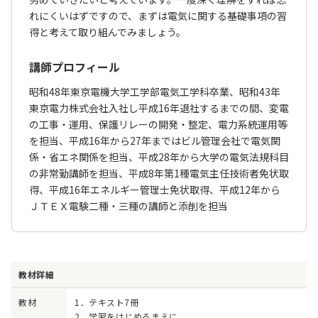
れにくいはずですので、まずは電気に関する基礎事項の習
得と考えて取り組んでみましょう。
講師プロフィール
昭和48年東京電機大学工学部電気工学科卒業、昭和43年
東京電力株式会社入社し平成16年退社するまでの間、変電
の工事・運用、保護リレーの開発・整定、電力系統運用等
を担当、平成16年から27年まではビル管理会社で電気関
係・省エネ関係を担当、平成28年から大学の電気法規科目
の非常勤講師を担当、平成8年第1種電気主任技術者免状取
得、平成16年エネルギー管理士免状取得、平成12年から
ＪＴＥＸ電験二種・三種の講師と添削を担当
教材詳細
教材
1．テキスト7冊
2．学習をはじめるまえに