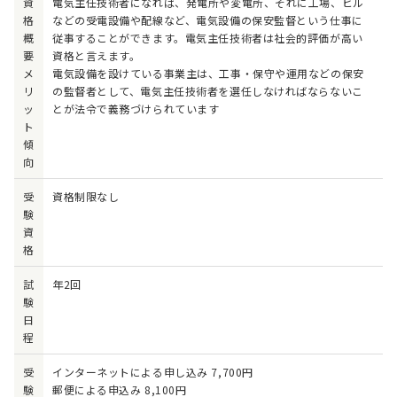
資
電気主任技術者になれば、発電所や変電所、それに工場、ビル
格
などの受電設備や配線など、電気設備の保安監督という仕事に
概
従事することができます。電気主任技術者は社会的評価が高い
要
資格と言えます。
メ
電気設備を設けている事業主は、工事・保守や運用などの保安
リ
の監督者として、電気主任技術者を選任しなければならないこ
ッ
とが法令で義務づけられています
ト
傾
向
受
資格制限なし
験
資
格
試
年2回
験
日
程
受
インターネットによる申し込み 7,700円
験
郵便による申込み 8,100円