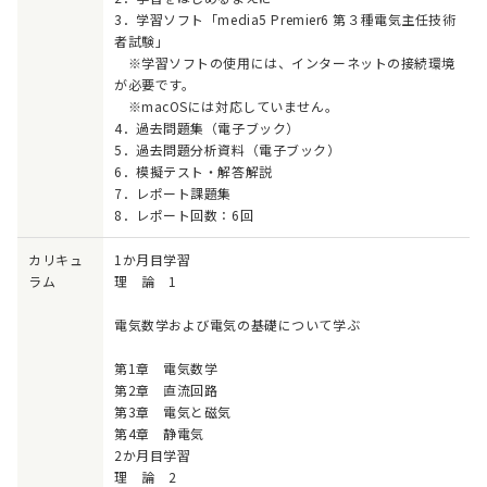
3．学習ソフト「media5 Premier6 第３種電気主任技術
者試験」
※学習ソフトの使用には、インターネットの接続環境
が必要です。
※macOSには対応していません。
4．過去問題集（電子ブック）
5．過去問題分析資料（電子ブック）
6．模擬テスト・解答解説
7．レポート課題集
8．レポート回数：6回
カリキュ
1か月目学習
ラム
理 論 1
電気数学および電気の基礎について学ぶ
第1章 電気数学
第2章 直流回路
第3章 電気と磁気
第4章 静電気
2か月目学習
理 論 2