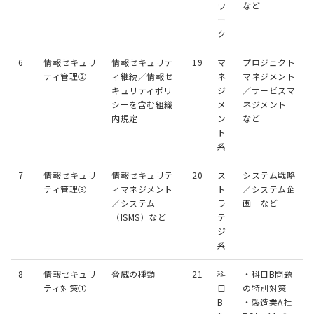
ワ
など
ー
ク
6
情報セキュリ
情報セキュリテ
19
マ
プロジェクト
ティ管理②
ィ継続／情報セ
ネ
マネジメント
キュリティポリ
ジ
／サービスマ
シーを含む組織
メ
ネジメント
内規定
ン
など
ト
系
7
情報セキュリ
情報セキュリテ
20
ス
システム戦略
ティ管理③
ィマネジメント
ト
／システム企
／システム
ラ
画 など
（ISMS）など
テ
ジ
系
8
情報セキュリ
脅威の種類
21
科
・科目B問題
ティ対策①
目
の特別対策
B
・製造業A社