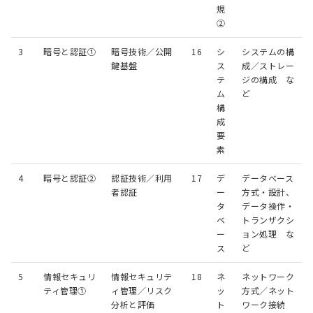
規
②
3
暗号と認証①
暗号技術／公開
16
シ
システムの構
鍵基盤
ス
成／ストレー
テ
ジの構成 な
ム
ど
構
成
要
素
4
暗号と認証②
認証技術／利用
17
デ
データベース
者認証
ー
方式・設計、
タ
データ操作・
ベ
トランザクシ
ー
ョン処理 な
ス
ど
5
情報セキュリ
情報セキュリテ
18
ネ
ネットワーク
ティ管理①
ィ管理／リスク
ッ
方式／ネット
分析と評価
ト
ワーク接続