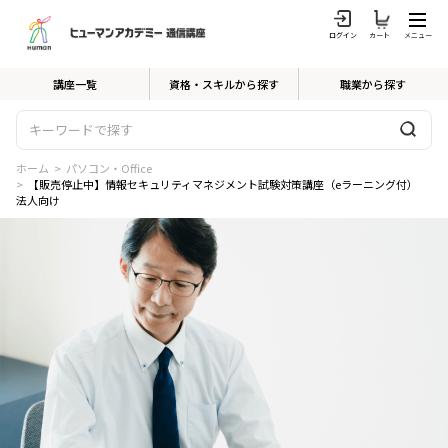
ログイン
カート
メニュー
講座一覧
資格・スキルから探す
職業から探す
ホーム
>
パソコン・Office
>
【販売停止中】情報セキュリティマネジメント試験対策講座（eラーニング付）
法人向け