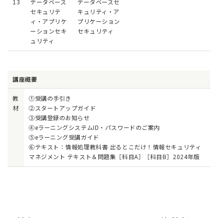
13
データベース
データベースセ
セキュリテ
キュリティ・ア
ィ・アプリケ
プリケーション
ーションセキ
セキュリティ
ュリティ
講座概要
教
①受講の手引き
材
②スタートアップガイド
③受講登録のお知らせ
④eラーニングシステムID・パスワードのご案内
⑤eラーニング受講ガイド
⑥テキスト：情報処理教科書 出るとこだけ！情報セキュリティ
マネジメント テキスト＆問題集［科目A］［科目B］2024年版