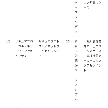
ケ
スク発覚のケ
ー
ース
ス
ス
タ
デ
ィ
12
セキュアプロ
セキュアプロト
25
科
・輸入食材商
トコル・ネッ
コル／ネットワ
目
社の不正ログ
トワークセキ
ークセキュリテ
B
インのケース
ュリティ
ィ
対
・分析機器メ
策
ーカーのリス
⑤
クアセスメン
ケ
ト
ー
ス
ス
タ
デ
ィ