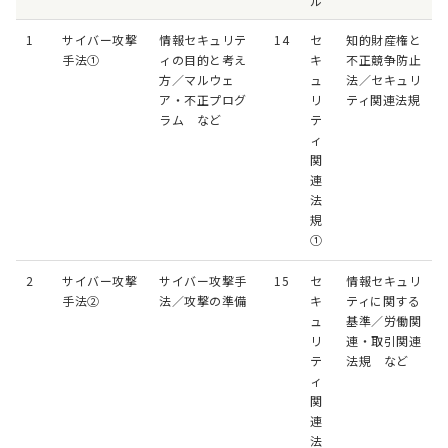
ル
1
サイバー攻撃
情報セキュリテ
14
セ
知的財産権と
手法①
ィの目的と考え
キ
不正競争防止
方／マルウェ
ュ
法／セキュリ
ア・不正プログ
リ
ティ関連法規
ラム など
テ
ィ
関
連
法
規
①
2
サイバー攻撃
サイバー攻撃手
15
セ
情報セキュリ
手法②
法／攻撃の準備
キ
ティに関する
ュ
基準／労働関
リ
連・取引関連
テ
法規 など
ィ
関
連
法