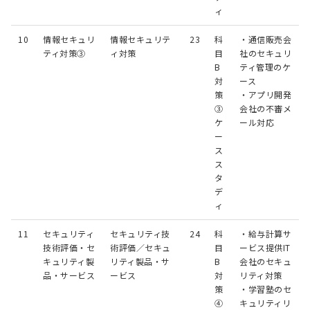
ィ
10
情報セキュリ
情報セキュリテ
23
科
・通信販売会
ティ対策③
ィ対策
目
社のセキュリ
B
ティ管理のケ
対
ース
策
・アプリ開発
③
会社の不審メ
ケ
ール対応
ー
ス
ス
タ
デ
ィ
11
セキュリティ
セキュリティ技
24
科
・給与計算サ
技術評価・セ
術評価／セキュ
目
ービス提供IT
キュリティ製
リティ製品・サ
B
会社のセキュ
品・サービス
ービス
対
リティ対策
策
・学習塾のセ
④
キュリティリ