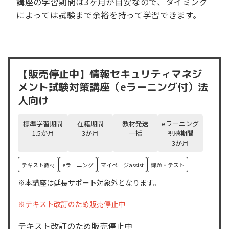
講座の学習期間は3ヶ月が目安なので、タイミング
によっては試験まで余裕を持って学習できます。
【販売停止中】情報セキュリティマネジ
メント試験対策講座（eラーニング付）法
人向け
標準学習期間
在籍期間
教材発送
eラーニング
1.5
か月
3
か月
一括
視聴期間
3
か月
テキスト教材
eラーニング
マイページassist
課題・テスト
※本講座は延長サポート対象外となります。
※テキスト改訂のため販売停止中
テキスト改訂のため販売停止中