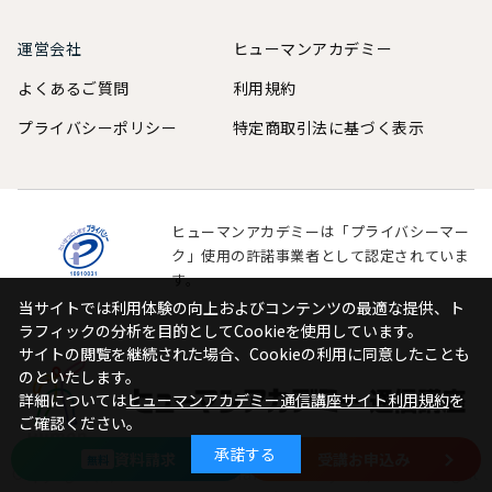
運営会社
ヒューマンアカデミー
よくあるご質問
利用規約
プライバシーポリシー
特定商取引法に基づく表示
ヒューマンアカデミーは「プライバシーマー
ク」使用の許諾事業者として認定されていま
す。
当サイトでは利用体験の向上およびコンテンツの最適な提供、ト
当サイトでは利用体験の向上およびコンテンツの最適な提供、ト
ラフィックの分析を目的としてCookieを使用しています。
ラフィックの分析を目的としてCookieを使用しています。
サイトの閲覧を継続された場合、Cookieの利用に同意したことも
サイトの閲覧を継続された場合、Cookieの利用に同意したことも
のといたします。
のといたします。
詳細については
詳細については
ヒューマンアカデミー通信講座サイト利用規約
ヒューマンアカデミー通信講座サイト利用規約
を
を
ご確認ください。
ご確認ください。
承諾する
承諾する
資料請求
受講お申込み
無料
Copyright(C) 2024-
2026
Human Academy Co.,Ltd.ALL Right