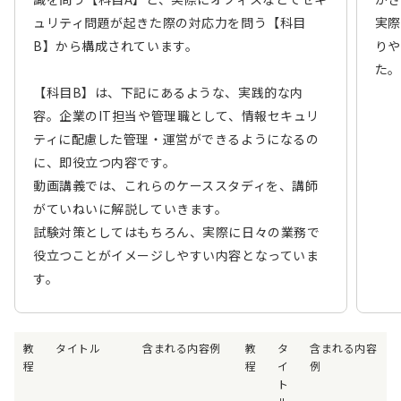
ュリティ問題が起きた際の対応力を問う【科目
実際
B】から構成されています。
りや
た。
【科目B】は、下記にあるような、実践的な内
容。企業のIT担当や管理職として、情報セキュリ
ティに配慮した管理・運営ができるようになるの
に、即役立つ内容です。
動画講義では、これらのケーススタディを、講師
がていねいに解説していきます。
試験対策としてはもちろん、実際に日々の業務で
役立つことがイメージしやすい内容となっていま
す。
教
タイトル
含まれる内容例
教
タ
含まれる内容
程
程
イ
例
ト