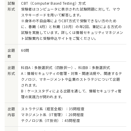
試験
CBT（Computer Based Testing）方式
形式
受験者はコンピュータに表示された試験問題に対して、マウ
スやキーボードを用いて解答します。
※身体の不自由等によりCBT方式で受験できない方のため
に、春期（4月）と秋期（10月）の年2回、筆記による方式の
試験を実施しています。詳しくは情報セキュリティマネジメン
ト試験案内と受験申込サイトをご覧ください。
出題
60問
数
出題
科目A：多肢選択式（四肢択一）、科目B：多肢選択式
形式
A：情報セキュリティの管理・対策・関連法規や、関連するテ
クノロジ、マネージメントや企業のストラテジについて出題
されます。
B：ケーススタディによる出題を通して、情報セキュリティ管
理の実践力が問われます。
出題
ストラテジ系（経営全般）：35問程度
内容
マネジメント系（IT管理）：20問程度
テクノロジ系（IT技術）：45問程度