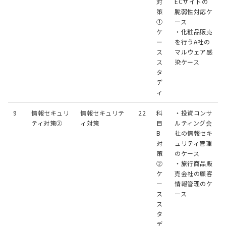
対
ECサイトの
策
脆弱性対応ケ
①
ース
ケ
・化粧品販売
ー
を行うA社の
ス
マルウェア感
ス
染ケース
タ
デ
ィ
9
情報セキュリ
情報セキュリテ
22
科
・投資コンサ
ティ対策②
ィ対策
目
ルティング会
B
社の情報セキ
対
ュリティ管理
策
のケース
②
・旅行商品販
ケ
売会社の顧客
ー
情報管理のケ
ス
ース
ス
タ
デ