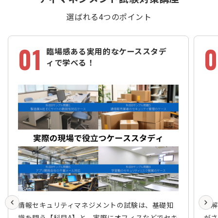
選ばれる4つのポイント
01
0
臨場感ある実用的なケーススタデ
ィで学べる！
情報セキュリティマネジメントの試験は、基礎知
難解
識を問う【科目A】と、実際にオフィスなどでセキ
がさ