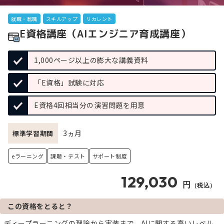
就職・転職
スキルアップ
リカレント
E資格講座（AIエンジニア育成講座）
1,000ページ以上の膨大な講義資料
「E資格」試験に対応
E資格4回相当分の演習問題を用意
3ヵ月
標準学習期間
eラーニング
課題・テスト
サポート制度
129,030
円
（税込）
この資格をとると？
ディープラーニングの理論から実装まで、AIに関する高いレベル