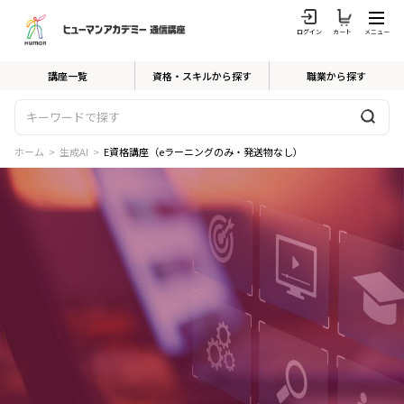
ログイン
カート
メニュー
講座一覧
資格・スキルから探す
職業から探す
ホーム
>
生成AI
>
E資格講座（eラーニングのみ・発送物なし）