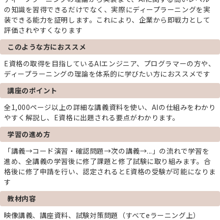
の知識を習得できるだけでなく、実際にディープラーニングを実
装できる能力を証明します。これにより、企業から即戦力として
評価されやすくなります
このような方におススメ
E資格の取得を目指しているAIエンジニア、プログラマーの方や、
ディープラーニングの理論を体系的に学びたい方におススメです
講座のポイント
全1,000ページ以上の詳細な講義資料を使い、AIの仕組みをわかり
やすく解説し、E資格に出題される要点がわかります。
学習の進め方
「講義→コード演習・確認問題→次の講義→...」の流れで学習を
進め、全講義の学習後に修了課題と修了試験に取り組みます。合
格後に修了申請を行い、認定されるとE資格の受験が可能になりま
す
教材内容
映像講義、講座資料、試験対策問題（すべてeラーニング上）