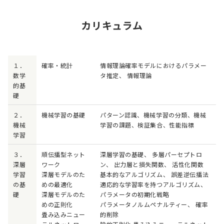
カリキュラム
１．
確率・統計
情報理論確率モデルにおけるパラメー
数学
タ推定、 情報理論
的基
礎
２．
機械学習の基礎
パターン認識、機械学習の分類、機械
機械
学習の課題、検証集合、性能指標
学習
３．
順伝播型ネット
深層学習の基礎、 多層パーセプトロ
深層
ワーク
ン、 出力層と損失関数、 活性化関数
学習
深層モデルのた
基本的なアルゴリズム、 誤差逆伝播法
の基
めの最適化
適応的な学習率を持つアルゴリズム、
礎
深層モデルのた
パラメータの初期化戦略
めの正則化
パラメータノルムペナルティー、 確率
畳み込みニュー
的削除