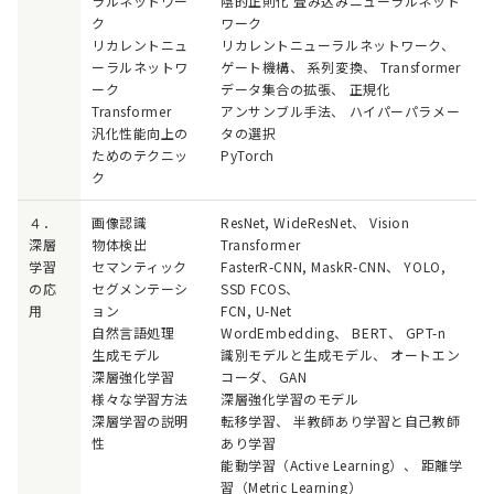
ラルネットワー
陰的正則化 畳み込みニューラルネット
ク
ワーク
リカレントニュ
リカレントニューラルネットワーク、
ーラルネットワ
ゲート機構、 系列変換、 Transformer
ーク
データ集合の拡張、 正規化
Transformer
アンサンブル手法、 ハイパーパラメー
汎化性能向上の
タの選択
ためのテクニッ
PyTorch
ク
４．
画像認識
ResNet, WideResNet、 Vision
深層
物体検出
Transformer
学習
セマンティック
FasterR-CNN, MaskR-CNN、 YOLO,
の応
セグメンテーシ
SSD FCOS、
用
ョン
FCN, U-Net
自然言語処理
WordEmbedding、 BERT、 GPT-n
生成モデル
識別モデルと生成モデル、 オートエン
深層強化学習
コーダ、 GAN
様々な学習方法
深層強化学習のモデル
深層学習の説明
転移学習、 半教師あり学習と自己教師
性
あり学習
能動学習（Active Learning）、 距離学
習（Metric Learning）