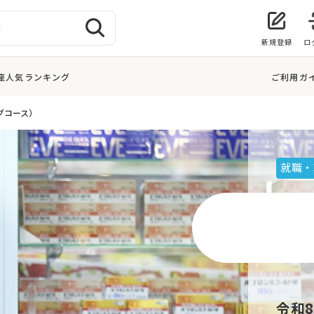
新規登録
ロ
座人気ランキング
ご利用ガ
グコース）
就職・
令和