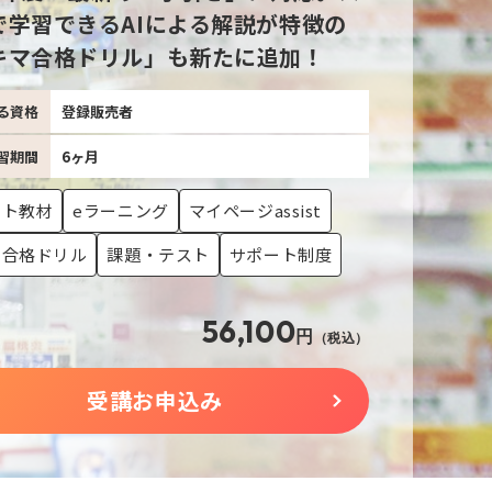
で学習できるAIによる解説が特徴の
キマ合格ドリル」も新たに追加！
る資格
登録販売者
習期間
6ヶ月
スト教材
eラーニング
マイページassist
マ合格ドリル
課題・テスト
サポート制度
56,100
円
（税込）
受講お申込み