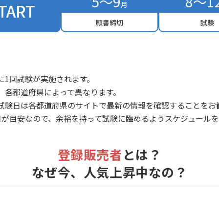
5～9
8～1
TART
月
願書締切
試験
に1回試験が実施されます。
、各都道府県によって異なります。
試験日は各都道府県のサイトで最新の情報を確認することをお
月が目安なので、余裕を持って試験に臨めるようスケジュール
登録販売者
とは？
なぜ今、人気上昇中なの？