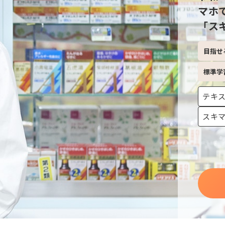
マホ
「ス
目指せ
標準学
テキ
スキ