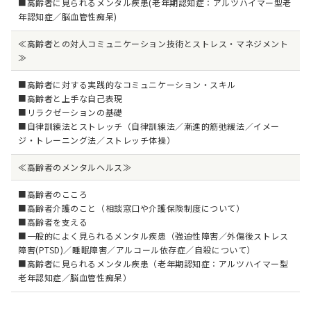
■高齢者に見られるメンタル疾患(老年期認知症：アルツハイマー型老
年認知症／脳血管性痴呆)
≪高齢者との対人コミュニケーション技術とストレス・マネジメント
≫
■高齢者に対する実践的なコミュニケーション・スキル
■高齢者と上手な自己表現
■リラクゼーションの基礎
■自律訓練法とストレッチ（自律訓練法／漸進的筋弛緩法／イメー
ジ・トレーニング法／ストレッチ体操）
≪高齢者のメンタルヘルス≫
■高齢者のこころ
■高齢者介護のこと（相談窓口や介護保険制度について）
■高齢者を支える
■一般的によく見られるメンタル疾患（強迫性障害／外傷後ストレス
障害(PTSD)／睡眠障害／アルコール依存症／自殺について）
■高齢者に見られるメンタル疾患（老年期認知症：アルツハイマー型
老年認知症／脳血管性痴呆）