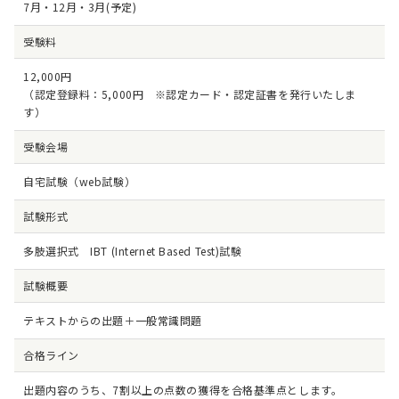
7月・12月・3月(予定)
受験料
12,000円
（認定登録料：5,000円 ※認定カード・認定証書を発行いたしま
す）
受験会場
自宅試験（web試験）
試験形式
多肢選択式 IBT (Internet Based Test)試験
試験概要
テキストからの出題＋一般常識問題
合格ライン
出題内容のうち、7割以上の点数の獲得を合格基準点とします。