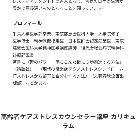
レス・マネジメント」の達人となり、皆様の日々の生活が
豊かで意義深いものとなることを願っています。
プロフィール
千葉大学医学部卒業、東京慈恵会医科大学・大学院修了
医学博士 精神保健指定医 日本医師会認定産業医 東京
慈恵会医科大学精神医学講座講師 復光会総武病院精神科
診療部医長
著書に『鬱のパワー 落ちこんだ後に３歩前進する方法』
（講談社）、『現代の職業病テクノストレスシンドローム
ITストレスから部下と自分を守る方法』（文藝春秋企画出
版部）などがある。
高齢者ケアストレスカウンセラー講座 カリキュ
ラム