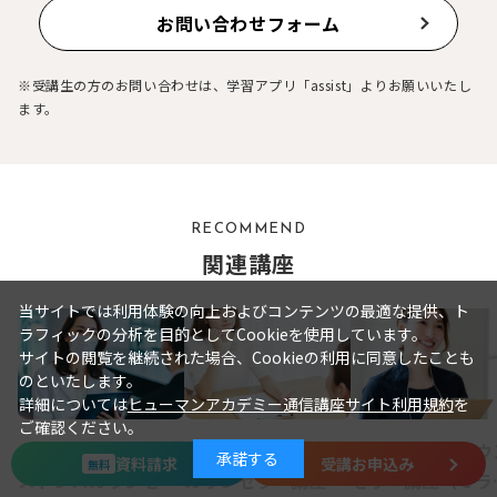
お問い合わせフォーム
※受講生の方のお問い合わせは、学習アプリ「assist」よりお願いいたし
ます。
RECOMMEND
関連講座
当サイトでは利用体験の向上およびコンテンツの最適な提供、ト
ラフィックの分析を目的としてCookieを使用しています。
サイトの閲覧を継続された場合、Cookieの利用に同意したことも
のといたします。
詳細については
ヒューマンアカデミー通信講座サイト利用規約
を
ご確認ください。
企業中間管理職ケア
青少年ケアストレス
ケアストレスカウ
承諾する
資料請求
受講お申込み
無料
ストレスカウンセラ
カウンセラー講座
セラー講座（ｅラ