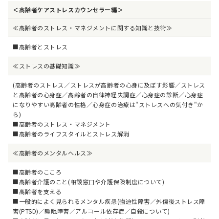
＜高齢者ケアストレスカウンセラー編＞
≪高齢者のストレス・マネジメントに関する知識と技術≫
■高齢者とストレス
≪ストレスの基礎知識≫
(高齢者のストレス／ストレスが高齢者の心身に及ぼす影響／ストレス
と高齢者の心身症／高齢者の自律神経失調症／心身症の診断／心身症
になりやすい高齢者の性格／心身症の治療は"ストレスへの気付き"か
ら)
■高齢者のストレス・マネジメント
■高齢者のライフスタイルとストレス解消
≪高齢者のメンタルヘルス≫
■高齢者のこころ
■高齢者介護のこと(相談窓口や介護保険制度について)
■高齢者を支える
■一般的によく見られるメンタル疾患(強迫性障害／外傷後ストレス障
害(PTSD)／睡眠障害／アルコール依存症／自殺について)