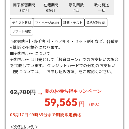
標準学習期間
在籍期間
添削回数
教材発送
3
か月
6
か月
4
回
一括
テキスト教材
マイページassist
課題・テスト
資格試験対応
サポート制度
※継続割引・紹介割引・ペア割引・セット割引など、各種割
引制度の対象外になります。
■分割払い例について
分割払い例は目安として「教育ローン」でのお支払いの場合
を掲載しています。 クレジットカードでの分割のお支払い
目安については、「お申し込み方法」をご確認ください。
62,700円
夏のお待ち得キャンペーン
59,565
円
08月17日 09時59分まで期間限定価格
＜分割払い例＞