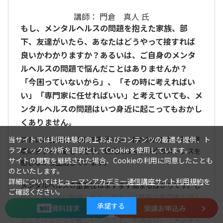
講師： 門倉 真人 氏
もし、メンタルヘルスの問題を抱えた家族、部
下、友達がいたら、あなたはどうやって接すれば
良いかわかりますか？あるいは、ご自身のメンタ
ルヘルスの問題で悩んだことはありませんか？
「今困っていないから」、「その時に考えればい
い」「専門家に任せればいい」と考えていても、メ
ンタルヘルスの問題はいつ身近に起こってもおかし
くありません。
ストレス社会といわれる現代では、われわれを取り巻く環
当サイトでは利用体験の向上およびコンテンツの最適な提供、ト
ラフィックの分析を目的としてCookieを使用しています。
境はますます厳しくなり、現代人はより多くのストレスを
サイトの閲覧を継続された場合、Cookieの利用に同意したことも
感じながら生活しています。
のといたします。
詳細については
ヒューマンアカデミー通信講座サイト利用規約
を
メンタルヘルスの重要性はますます高まるばかりです。し
ご確認ください。
かし、自己流に勉強したり、あるいは難解な専門書を読ん
承諾する
資料請求
受講お申込み
だりしても、メンタルヘルスについて系統的にきちんと学
無料
ぶことはなかなか難しいものです。本講座は、「メンタル