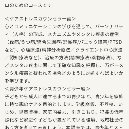
ロのためのコースです。
＜
ケアストレスカウンセラー編
＞
心とコミュニケーションの学びを通して、パーソナリテ
ィ（人格）の形成、メカニズムやメンタル疾患の症例
（躁病/うつ病/統合失調症/恐怖症/パニック障害/PTSD
など)、心理療法(精神分析療法／クライエント中心療法
／認知療法など)、治療の方法(精神療法/薬物療法)、な
どメンタル疾患に関して正確な知識を把握し、万が一メ
ンタル疾患と疑われる場合どのように対処すればよいか
を学びます。
＜
青少年ケアストレスカウンセラー編
＞
子どもから成人に達するまでの青少年と、青少年を家族
に持つ親のケアを目的とします。学級崩壊、不登校、い
じめ、児童虐待、家庭内暴力、引きこもり、犯罪の低年
齢化など家庭や子どもが置かれている環境、地域社会の
あり方を考えてみましょう。本講座では、青少年とスト