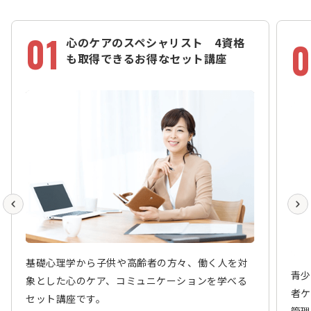
01
0
心のケアのスペシャリスト 4資格
も取得できるお得なセット講座
基礎心理学から子供や高齢者の方々、働く人を対
青少
象とした心のケア、コミュニケーションを学べる
者ケ
セット講座です。
管理