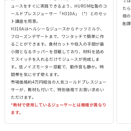
では
ュースをすぐに実践できるよう、HUROM社製のコ
たら
ールドプレスジューサー「H310A」（*）とのセッ
冊の
ト講座を用意。
削課
H310Aはヘルシーなジュースからナッツミルク、
フローズンデザートまで、ワンタッチで簡単に作
ることができます。食材カットや投入の手間が最
小限となるホッパーを搭載しており、材料を詰め
てスイッチを入れるだけでジュースが完成しま
す。低ノイズモーター搭載で、動作音も静か。時
間帯を気にせず使えます。
市場価格約4万円相当の人気コールドプレスジュー
サーが、教材も付いて、特別価格でお買い求めい
ただけます。
*教材で使用しているジューサーとは機種が異なり
ます。