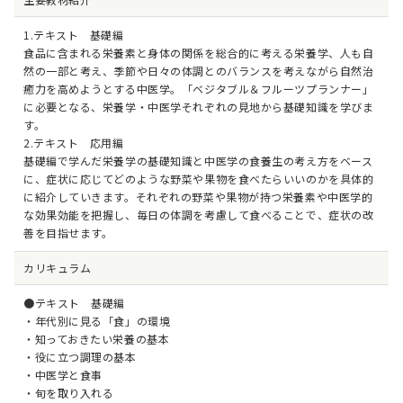
1.テキスト 基礎編
食品に含まれる栄養素と身体の関係を総合的に考える栄養学、人も自
然の一部と考え、季節や日々の体調とのバランスを考えながら自然治
癒力を高めようとする中医学。「ベジタブル＆フルーツプランナー」
に必要となる、栄養学・中医学それぞれの見地から基礎知識を学びま
す。
2.テキスト 応用編
基礎編で学んだ栄養学の基礎知識と中医学の食養生の考え方をベース
に、症状に応じてどのような野菜や果物を食べたらいいのかを具体的
に紹介していきます。それぞれの野菜や果物が持つ栄養素や中医学的
な効果効能を把握し、毎日の体調を考慮して食べることで、症状の改
善を目指せます。
カリキュラム
●テキスト 基礎編
・年代別に見る「食」の環境
・知っておきたい栄養の基本
・役に立つ調理の基本
・中医学と食事
・旬を取り入れる