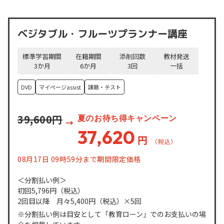
ベジタブル・フルーツプランナー講座
標準学習期間
在籍期間
添削回数
教材発送
3
か月
6
か月
3
回
一括
DVD
マイページassist
課題・テスト
39,600円
夏のお待ち得キャンペーン
37,620
円
08月17日 09時59分まで期間限定価格
＜分割払い例＞
初回5,796円
（税込）
2回目以降 月々5,400円
（税込）
×5回
※分割払い例は目安として「教育ローン」でのお支払いの場