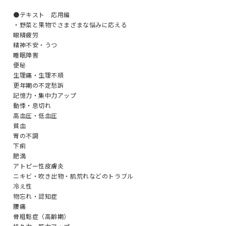
●テキスト 応用編
・野菜と果物でさまざまな悩みに応える
眼精疲労
精神不安・うつ
睡眠障害
便秘
生理痛・生理不順
更年期の不定愁訴
記憶力・集中力アップ
動悸・息切れ
高血圧・低血圧
貧血
胃の不調
下痢
肥満
アトピー性皮膚炎
ニキビ・吹き出物・肌荒れなどのトラブル
冷え性
物忘れ・認知症
腰痛
骨粗鬆症（高齢期）