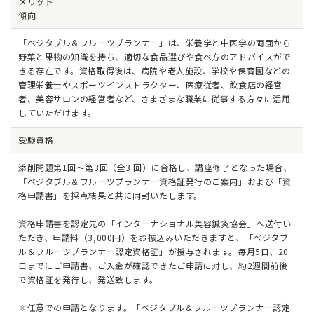
メリット
傾向
「ベジタブル＆フルーツプランナー」は、栄養学と中医学の両面から
野菜と果物の知識を持ち、適切な食品選びや食べ方のアドバイスがで
きる存在です。資格取得後は、病院や老人施設、学校や保育園などの
管理栄養士やスポーツインストラクター、医療従者、飲食店の経営
者、美容サロンの経営者など、さまざまな職業に従事する方々に活用
していただけます。
受験資格
添削問題第1回～第3回（全3 回）に合格し、講座修了となった場合、
「ベジタブル＆フルーツプランナー資格証発行のご案内」および「資
格申請書」を採点結果と共に同封いたします。
資格申請書を認定先の「インターナショナル美容鍼灸協会」へ送付い
ただき、申請料（3,000円）をお振込みいただきますと、「ベジタブ
ル＆フルーツプランナー認定資格証」が授与されます。毎月5日、20
日までにご申請書、ご入金が確認できたご申請に対し、約2週間前後
で資格証を発行し、発送致します。
※任意での申請となります。「ベジタブル＆フルーツプランナー認定