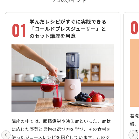
0
学んだレシピがすぐに実践できる
01
「コールドプレスジューサー」と
のセット講座を用意
基礎
講座の中では、眼精疲労や冷え症といった、症状
礎、
に応じた野菜と果物の選び方を学び、その食材を
学の
使ったジュースレシピを紹介しています。このジ