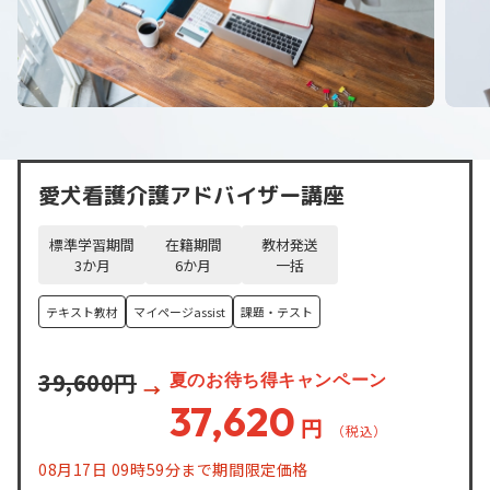
愛犬看護介護アドバイザー講座
標準学習期間
在籍期間
教材発送
3
か月
6
か月
一括
テキスト教材
マイページassist
課題・テスト
39,600円
夏のお待ち得キャンペーン
37,620
円
08月17日 09時59分まで期間限定価格