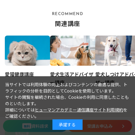
RECOMMEND
関連講座
愛猫健康講座
愛犬生活アドバイザ
愛犬しつけアドバ
ー講座
ザー講座
当サイトでは利用体験の向上およびコンテンツの最適な提供、ト
ラフィックの分析を目的としてCookieを使用しています。
サイトの閲覧を継続された場合、Cookieの利用に同意したことも
のといたします。
詳細については
ヒューマンアカデミー通信講座サイト利用規約
を
ご確認ください。
承諾する
資料請求
受講お申込み
無料
LINE友達追加で