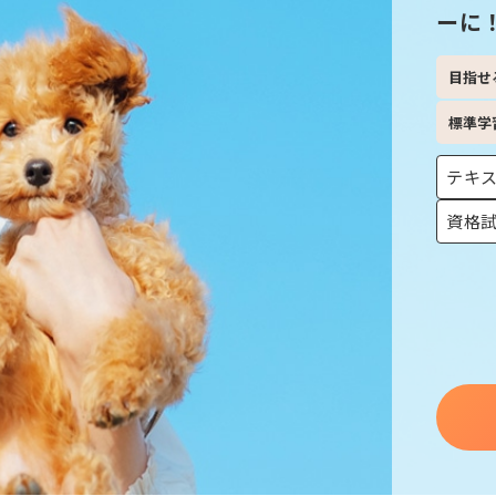
ーに
目指せ
標準学
テキ
資格