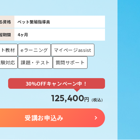
！
る資格
ペット繁殖指導員
習期間
4ヶ月
スト教材
eラーニング
マイページassist
試験対応
課題・テスト
質問サポート
30%OFFキャンペーン中！
125,400
円
（税込）
受講お申込み