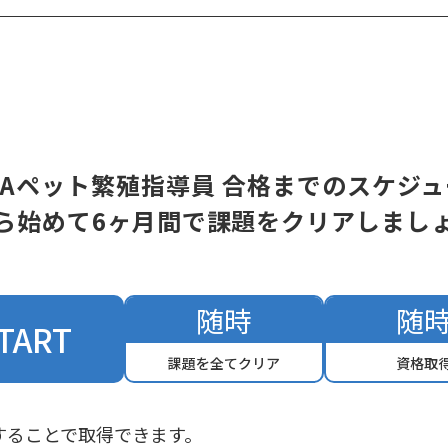
LAペット繁殖指導員 合格までのスケジ
ら始めて6ヶ月間で課題をクリアしまし
随時
随
TART
課題を全てクリア
資格取
することで取得できます。