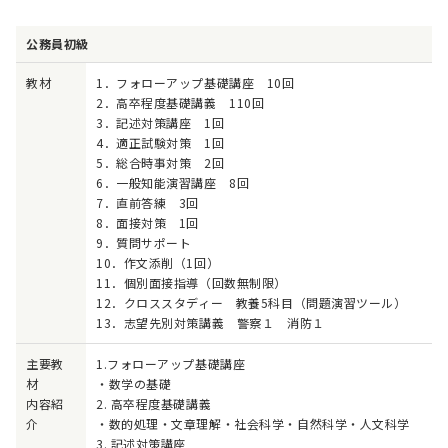
公務員初級
教材
1．フォローアップ基礎講座 10回
2．高卒程度基礎講義 110回
3．記述対策講座 1回
4．適正試験対策 1回
5．総合時事対策 2回
6．一般知能演習講座 8回
7．直前答練 3回
8．面接対策 1回
9．質問サポート
10．作文添削（1回）
11．個別面接指導（回数無制限）
12．クロススタディー 教養5科目（問題演習ツール）
13．志望先別対策講義 警察１ 消防１
主要教
1.フォローアップ基礎講座
材
・数学の基礎
内容紹
2. 高卒程度基礎講義
介
・数的処理・文章理解・社会科学・自然科学・人文科学
3. 記述対策講座