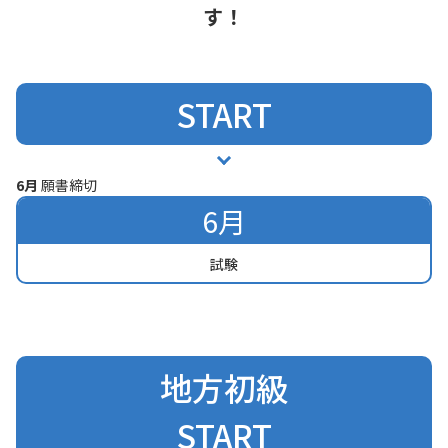
す！
START
6月
願書締切
6月
試験
地方初級
START