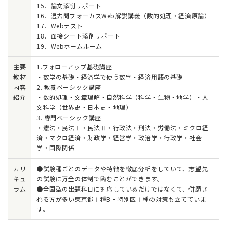
15．論文添削サポート
16．過去問フォーカスWeb解説講義（数的処理・経済原論）
17．Webテスト
18．面接シート添削サポート
19．Webホームルーム
主要
1.フォローアップ基礎講座
教材
・数学の基礎・経済学で使う数字・経済用語の基礎
内容
2. 教養ベーシック講座
紹介
・数的処理・文章理解・自然科学（科学・生物・地学）・人
文科学（世界史・日本史・地理）
3. 専門ベーシック講座
・憲法・民法Ⅰ・民法Ⅱ・行政法・刑法・労働法・ミクロ経
済・マクロ経済・財政学・経営学・政治学・行政学・社会
学・国際関係
カリ
●試験種ごとのデータや特徴を徹底分析をしていて、志望先
キュ
の試験に万全の体制で臨むことができます。
ラム
●全国型の出題科目に対応しているだけではなくて、併願さ
れる方が多い東京都Ⅰ種B・特別区Ⅰ種の対策も立てていま
す。