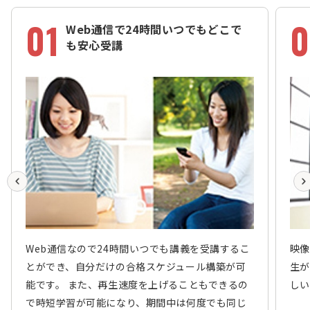
01
0
Web通信で24時間いつでもどこで
も安心受講
Web通信なので24時間いつでも講義を受講するこ
映像
とができ、自分だけの合格スケジュール構築が可
生が
能です。 また、再生速度を上げることもできるの
しい
で時短学習が可能になり、期間中は何度でも同じ