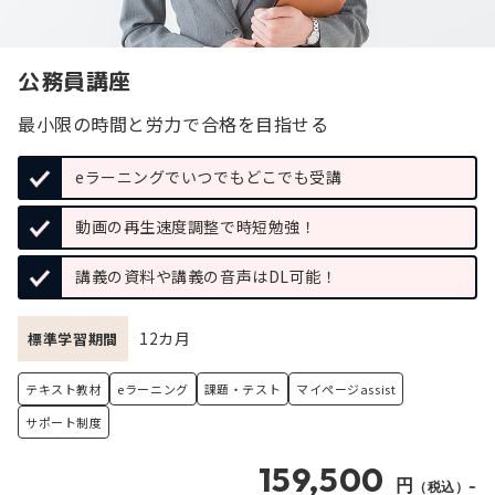
公務員講座
最小限の時間と労力で合格を目指せる
eラーニングでいつでもどこでも受講
動画の再生速度調整で時短勉強！
講義の資料や講義の音声はDL可能！
12カ月
標準学習期間
テキスト教材
eラーニング
課題・テスト
マイページassist
サポート制度
159,500
円
（税込）~