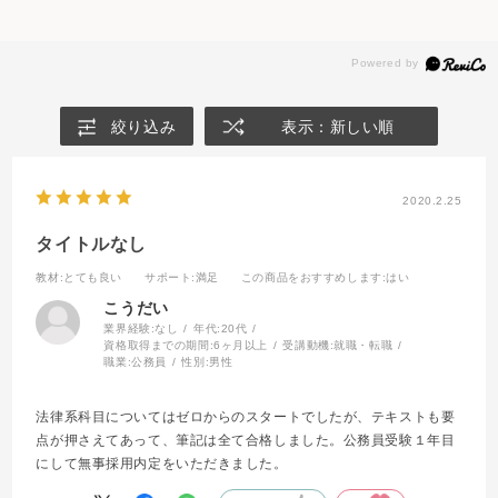
絞り込み
表示：新しい順
2020.2.25
タイトルなし
教材
:とても良い
サポート
:満足
この商品をおすすめします
:はい
こうだい
業界経験:
なし
年代:
20代
資格取得までの期間:
6ヶ月以上
受講動機:
就職・転職
職業:
公務員
性別:
男性
法律系科目についてはゼロからのスタートでしたが、テキストも要
点が押さえてあって、筆記は全て合格しました。公務員受験１年目
にして無事採用内定をいただきました。