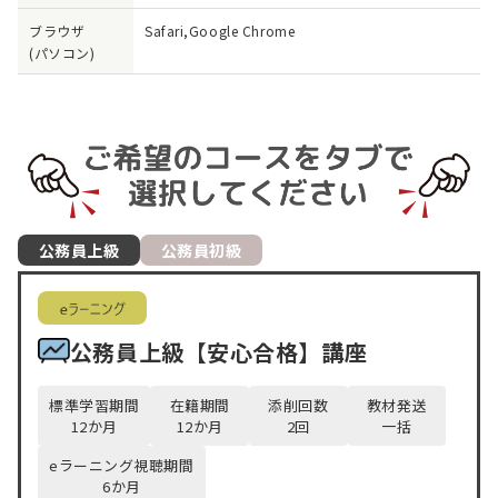
ブラウザ
Safari,Google Chrome
(パソコン)
公務員上級
公務員初級
公務員上級【安心合格】講座
標準学習期間
在籍期間
添削回数
教材発送
12
か月
12
か月
2
回
一括
eラーニング視聴期間
6
か月