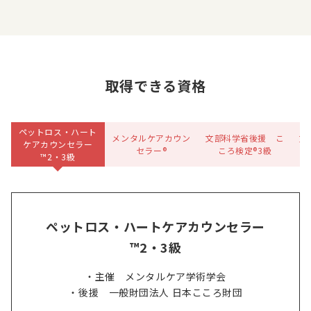
取得できる資格
ペットロス・ハート
メンタルケアカウン
文部科学省後援 こ
文
ケアカウンセラー
セラー®
ころ検定®3級
™2・3級
ペットロス・ハートケアカウンセラー
™2・3級
・主催 メンタルケア学術学会
・後援 一般財団法人 日本こころ財団