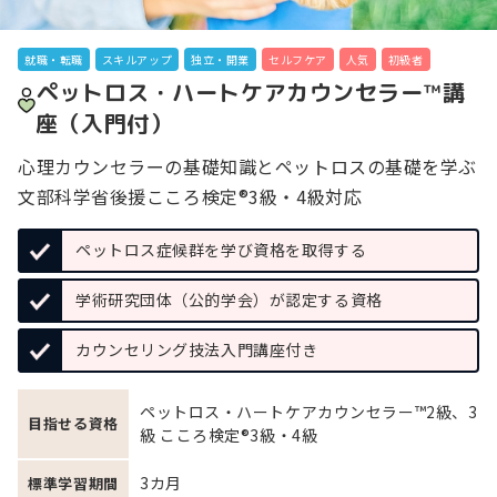
就職・転職
スキルアップ
独立・開業
セルフケア
人気
初級者
ペットロス・ハートケアカウンセラー™講
座（入門付）
心理カウンセラーの基礎知識とペットロスの基礎を学ぶ
文部科学省後援こころ検定®3級・4級対応
ペットロス症候群を学び資格を取得する
学術研究団体（公的学会）が認定する資格
カウンセリング技法入門講座付き
ペットロス・ハートケアカウンセラー™2級、3
目指せる資格
級 こころ検定®3級・4級
3カ月
標準学習期間