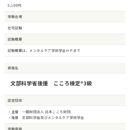
5,100円
受験会場
在宅試験
試験概要
試験概要は、
メンタルケア学術学会ＨＰ
まで
資格名
文部科学省後援 こころ検定®3級
認定団体
・主催 一般財団法人 日本こころ財団
・後援 文部科学省及びメンタルケア学術学会
受験資格