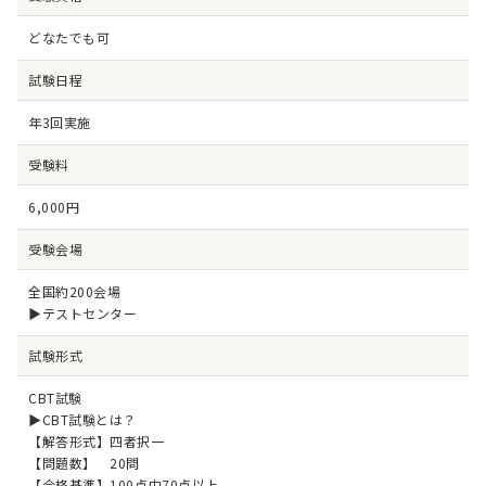
どなたでも可
試験日程
年3回実施
受験料
6,000円
受験会場
全国約200会場
▶
テストセンター
試験形式
CBT試験
▶
CBT試験とは？
【解答形式】四者択一
【問題数】 20問
【合格基準】100点中70点以上