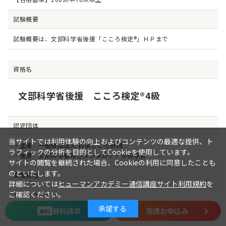
試験概要
試験概要は、
文部科学省後援「こころ検定®」ＨＰ
まで
資格名
文部科学省後援 こころ検定®4級
認定団体
当サイトでは利用体験の向上およびコンテンツの最適な提供、ト
・主催 一般財団法人 日本こころ財団
ラフィックの分析を目的としてCookieを使用しています。
・後援 文部科学省及びメンタルケア学術学会
サイトの閲覧を継続された場合、Cookieの利用に同意したことも
のといたします。
受験資格
詳細については
ヒューマンアカデミー通信講座サイト利用規約
を
ご確認ください。
どなたでも可
承諾する
資料請求
受講お申込み
無料
試験日程