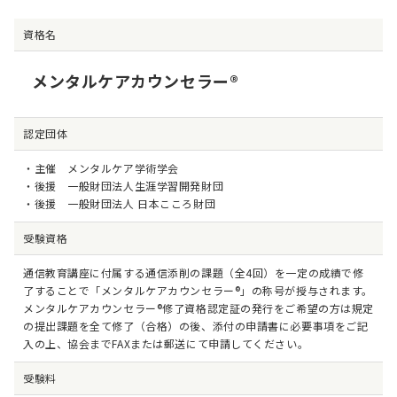
資格名
メンタルケアカウンセラー®
認定団体
・主催 メンタルケア学術学会
・後援 一般財団法人生涯学習開発財団
・後援 一般財団法人 日本こころ財団
受験資格
通信教育講座に付属する通信添削の課題（全4回）を一定の成績で修
了することで「メンタルケアカウンセラー®」の称号が授与されます。
メンタルケアカウンセラー®修了資格認定証の発行をご希望の方は規定
の提出課題を全て修了（合格）の後、添付の申請書に必要事項をご記
入の上、協会までFAXまたは郵送にて申請してください。
受験料