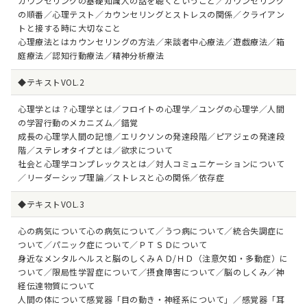
カウンセリングの基礎知識人の話を聴くということ／カウンセリング
の順番／心理テスト／カウンセリングとストレスの関係／クライアン
トと接する時に大切なこと
心理療法とはカウンセリングの方法／来談者中心療法／遊戯療法／箱
庭療法／認知行動療法／精神分析療法
◆テキストVOL.2
心理学とは？心理学とは／フロイトの心理学／ユングの心理学／人間
の学習行動のメカニズム／錯覚
成長の心理学人間の記憶／エリクソンの発達段階／ピアジェの発達段
階／ステレオタイプとは／欲求について
社会と心理学コンプレックスとは／対人コミュニケーションについて
／リーダーシップ理論／ストレスと心の関係／依存症
◆テキストVOL.3
心の病気について心の病気について／うつ病について／統合失調症に
ついて／パニック症について／ＰＴＳＤについて
身近なメンタルヘルスと脳のしくみＡＤ/ＨＤ（注意欠如・多動症）に
ついて／限局性学習症について／摂食障害について／脳のしくみ／神
経伝達物質について
人間の体について感覚器「目の動き・神経系について」／感覚器「耳