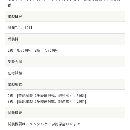
者
試験日程
例年7月、12月
受験料
2級：8,700円 3級：7,700円
受験会場
在宅試験
試験形式
2級 [筆記試験（多岐選択式、記述式）：30問]
3級 [筆記試験（多岐選択式、記述式）：20問]
試験概要
試験概要は、
メンタルケア学術学会ＨＰ
まで