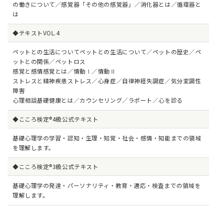
の働きについて／感覚器「その他の感覚器」／消化器とは／循環器と
は
◆テキストVOL.4
ペットとの生活についてペットとの生活について／ペットの歴史／ペ
ットとの関係／ペットロス
感覚と感情感覚とは／情動Ⅰ／情動Ⅱ
ストレスと精神疾患ストレス／心身症／自律神経失調症／気分変調性
障害
心理相談基礎健康とは／カウンセリング／ラポート／心を診る
◆こころ検定®4級公式テキスト
基礎心理学の学習・認知・生理・知覚・社会・感情・知能までの領域
を理解します。
◆こころ検定®3級公式テキスト
基礎心理学の発達・パーソナリティ・教育・適応・検査までの領域を
理解します。