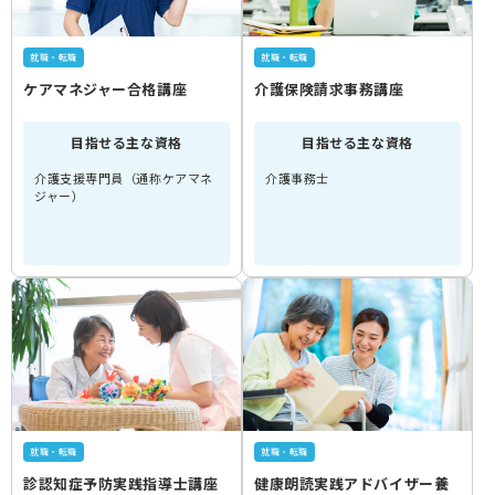
就職・転職
就職・転職
ケアマネジャー合格講座
介護保険請求事務講座
目指せる主な資格
目指せる主な資格
介護支援専門員（通称ケアマネ
介護事務士
ジャー）
就職・転職
就職・転職
診認知症予防実践指導士講座
健康朗読実践アドバイザー養