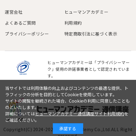
運営会社
ヒューマンアカデミー
よくあるご質問
利用規約
プライバシーポリシー
特定商取引法に基づく表示
ヒューマンアカデミーは「プライバシーマー
ク」使用の許諾事業者として認定されていま
す。
当サイトでは利用体験の向上およびコンテンツの最適な提供、ト
ラフィックの分析を目的としてCookieを使用しています。
サイトの閲覧を継続された場合、Cookieの利用に同意したことも
のといたします。
詳細については
ヒューマンアカデミー通信講座サイト利用規約
を
ご確認ください。
承諾する
Copyright(C) 2024-
2026
Human Academy Co.,Ltd.ALL Right
reserved.